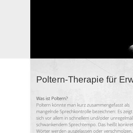
Poltern-Therapie für E
Was ist Poltern?
Poltern könnte man kurz zusammengefasst als
mangelnde Sprechkontrolle bezeichnen: Es zeigt
sich vor allem in schnellem und/oder unregelmä
schwankendem Sprechtempo. Das heißt konkret
Wörter werden ausgelassen oder verschmolzen,