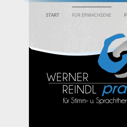
Zum
Inhalt
START
FÜR ERWACHSENE
F
springen