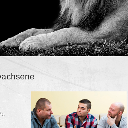
rwachsene
ßig
: