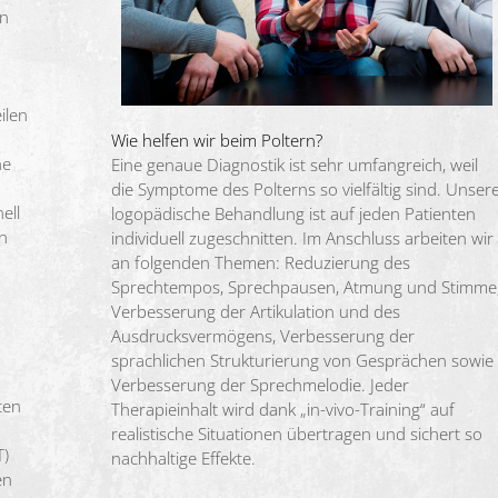
en
ilen
Wie helfen wir beim Poltern?
he
Eine genaue Diagnostik ist sehr umfangreich, weil
die Symptome des Polterns so vielfältig sind. Unser
ell
logopädische Behandlung ist auf jeden Patienten
n
individuell zugeschnitten. Im Anschluss arbeiten wir
an folgenden Themen: Reduzierung des
Sprechtempos, Sprechpausen, Atmung und Stimme
Verbesserung der Artikulation und des
Ausdrucksvermögens, Verbesserung der
sprachlichen Strukturierung von Gesprächen sowie
Verbesserung der Sprechmelodie. Jeder
ten
Therapieinhalt wird dank „in-vivo-Training“ auf
realistische Situationen übertragen und sichert so
T)
nachhaltige Effekte.
en